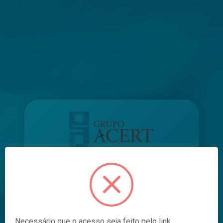
Recuperar Senha
Informe seu e-mail
Necessário que o acesso seja feito pelo link